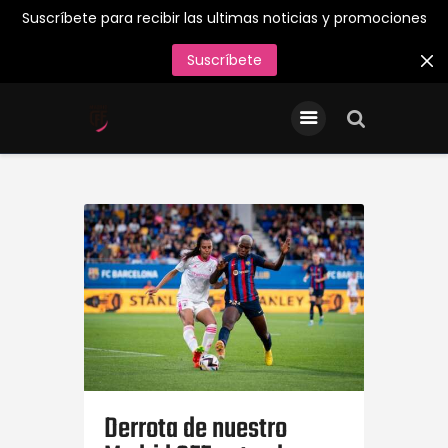
Suscríbete para recibir las ultimas noticias y promociones
Suscríbete
INICIO
Entradas/Abonos
Tienda Oficial
Primer Equipo
¡Juega en el Madrid CFF
26/27!
Acreditaciones de Prensa
Contacto
Derrota de nuestro