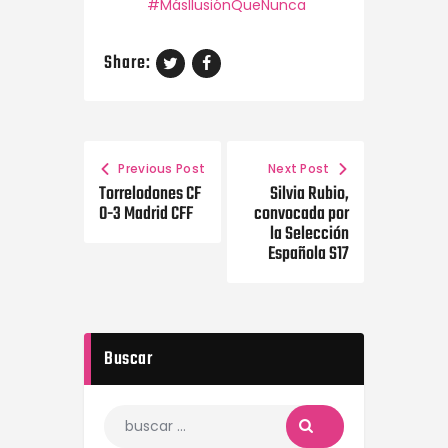
#MásIlusiónQueNunca
Share:
Previous Post
Next Post
Torrelodones CF
Silvia Rubio,
0-3 Madrid CFF
convocada por
la Selección
Española S17
Buscar