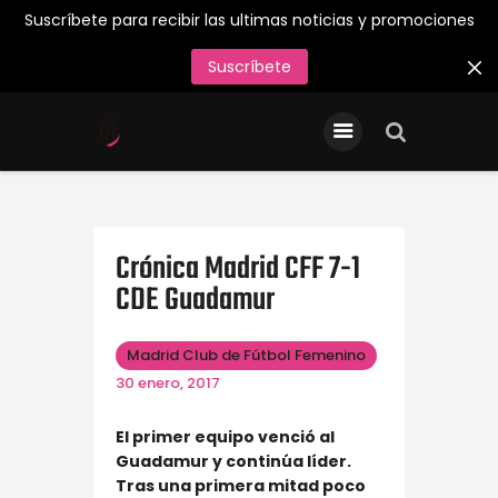
Suscríbete para recibir las ultimas noticias y promociones
Suscríbete
INICIO
Entradas/Abonos
Tienda Oficial
Primer Equipo
Crónica Madrid CFF 7-1
CDE Guadamur
¡Juega en el Madrid CFF
26/27!
Madrid Club de Fútbol Femenino
Acreditaciones de Prensa
30 enero, 2017
Contacto
El primer equipo venció al
Guadamur y continúa líder.
Tras una primera mitad poco