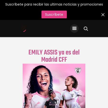
Suscríbete para recibir las ultimas noticias y promociones
Suscríbete
INICIO
Entradas/Abonos
Tienda Oficial
EMILY ASSIS ya es del
Primer Equipo
Madrid CFF
¡Juega en el Madrid CFF
26/27!
Acreditaciones de Prensa
Contacto