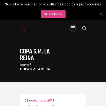
Suscríbete para recibir las ultimas noticias y promociones
Suscríbete
INICIO
Entradas/Abonos
Tienda Oficial
COPA S.M. LA
Primer Equipo
REINA
¡Juega en el Madrid CFF
Home
COPA S.M. LA REINA
26/27!
Acreditaciones de Prensa
Contacto
29 noviembre, 2018