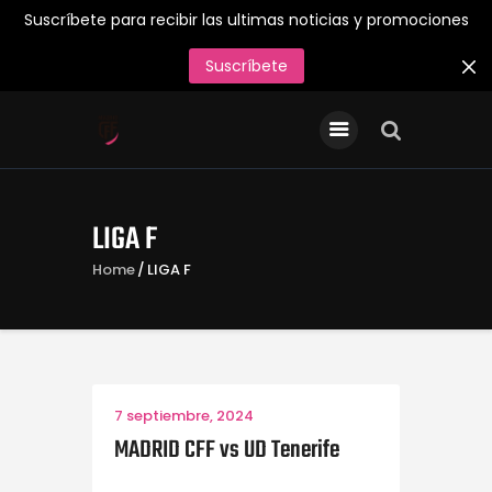
Suscríbete para recibir las ultimas noticias y promociones
Suscríbete
INICIO
Entradas/Abonos
Tienda Oficial
LIGA F
Primer Equipo
Home
LIGA F
¡Juega en el Madrid CFF
26/27!
Acreditaciones de Prensa
Contacto
7 septiembre, 2024
MADRID CFF vs UD Tenerife