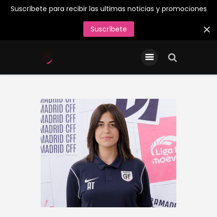
Suscríbete para recibir las ultimas noticias y promociones
Suscríbete
INICIO
Entradas/Abonos
Tienda Oficial
Primer Equipo
¡Juega en el Madrid CFF
26/27!
Acreditaciones de Prensa
Contacto