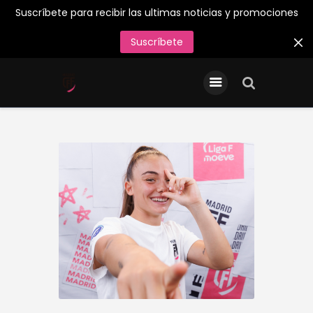
Suscríbete para recibir las ultimas noticias y promociones
Suscríbete
INICIO
Entradas/Abonos
Tienda Oficial
Primer Equipo
¡Juega en el Madrid CFF
26/27!
Acreditaciones de Prensa
Contacto