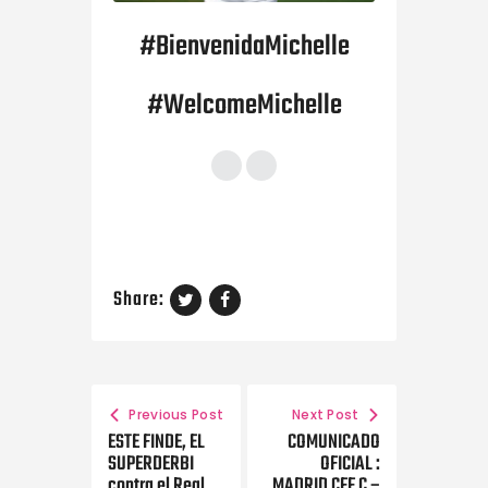
#BienvenidaMichelle
#WelcomeMichelle
Share:
Previous Post
Next Post
ESTE FINDE, EL
COMUNICADO
SUPERDERBI
OFICIAL :
contra el Real
MADRID CFF C –