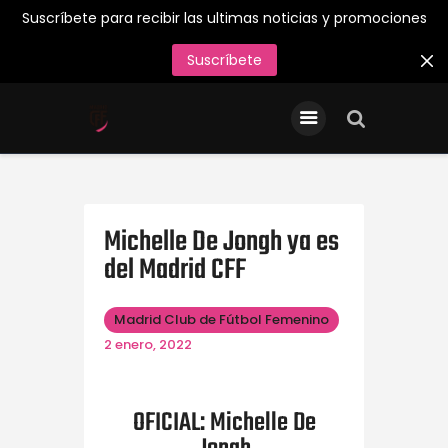
Suscríbete para recibir las ultimas noticias y promociones
Suscríbete
INICIO
Entradas/Abonos
Tienda Oficial
Primer Equipo
Michelle De Jongh ya es
del Madrid CFF
¡Juega en el Madrid CFF
26/27!
Madrid Club de Fútbol Femenino
Acreditaciones de Prensa
2 enero, 2022
Contacto
OFICIAL: Michelle De