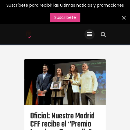
Suscríbete para recibir las ultimas noticias y promociones
Suscríbete
INICIO
Entradas/Abonos
Tienda Oficial
Primer Equipo
¡Juega en el Madrid CFF
26/27!
Acreditaciones de Prensa
Contacto
Oficial: Nuestro Madrid
CFF recibe el “Premio