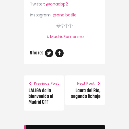
Twitter:
@
onaabp2
Instagram:
@ona.batlle
ⓜⓒⓕⓕ
#MadridFemenino
Share:
Previous Post
Next Post
LALIGA da la
Laura del Río,
bienvenida al
segundo fichaje
Madrid CFF