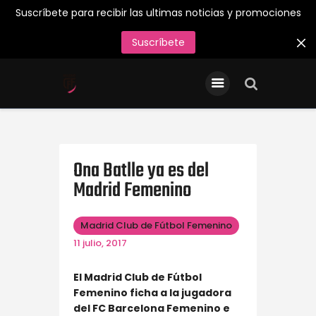
Suscríbete para recibir las ultimas noticias y promociones
Suscríbete
INICIO
Entradas/Abonos
Tienda Oficial
Primer Equipo
Ona Batlle ya es del
Madrid Femenino
¡Juega en el Madrid CFF
26/27!
Madrid Club de Fútbol Femenino
Acreditaciones de Prensa
11 julio, 2017
Contacto
El Madrid Club de Fútbol
Femenino ficha a la jugadora
del FC Barcelona Femenino e