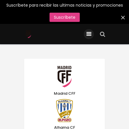
Suscríbete para recibir las ultimas noticias y promociones
Suscríbete
INICIO
Entradas/Abonos
Tienda Oficial
Primer Equipo
¡Juega en el Madrid CFF
26/27!
Madrid CFF
Acreditaciones de Prensa
Contacto
Alhama CF