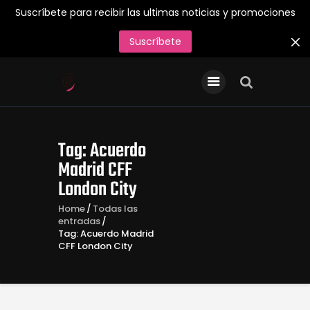
Suscríbete para recibir las ultimas noticias y promociones
Suscríbete
INICIO
Entradas/Abonos
Tienda Oficial
Tag: Acuerdo
Primer Equipo
Madrid CFF
London City
¡Juega en el Madrid CFF
26/27!
Home
Todas las
entradas
Acreditaciones de Prensa
Tag: Acuerdo Madrid
CFF London City
Contacto