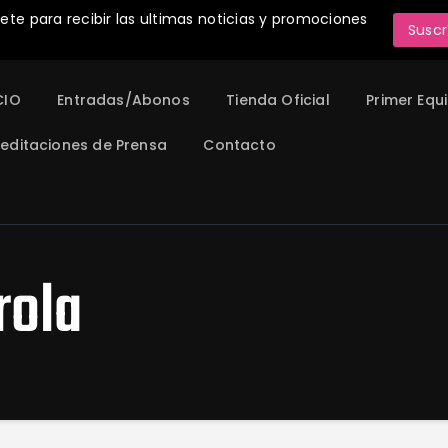
INICIO
ete para recibir las ultimas noticias y promociones
Suscr
Entradas/Abonos
Tienda Oficial
CIO
Entradas/Abonos
Tienda Oficial
Primer Equ
Primer Equipo
editaciones de Prensa
Contacto
¡Juega en el Madrid CFF 26/27!
Acreditaciones de Prensa
Contacto
rola