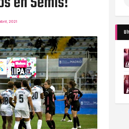
os en Semis!
bril, 2021
Ul