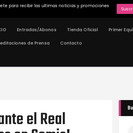
INICIO
ete para recibir las ultimas noticias y promociones
Suscr
Entradas/Abonos
Tienda Oficial
CIO
Entradas/Abonos
Tienda Oficial
Primer Equ
Primer Equipo
editaciones de Prensa
Contacto
¡Juega en el Madrid CFF 26/27!
Acreditaciones de Prensa
Contacto
Bu
ante el Real