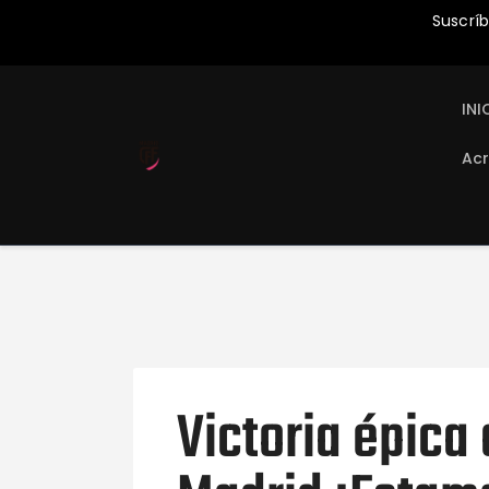
Suscríb
INI
Acr
Victoria épica 